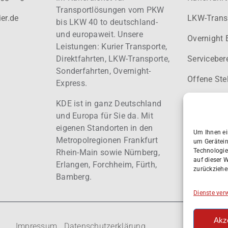
Transportlösungen vom PKW
er.de
LKW-Trans
bis LKW 40 to deutschland-
und europaweit.
Unsere
Overnight 
Leistungen: Kurier
Transporte,
Direktfahrten, LKW-Transporte,
Serviceber
Sonderfahrten, Overnight-
Offene Ste
Express.
Haftung
KDE ist in ganz Deutschland
und Europa für Sie da. Mit
eigenen Standorten in den
Um Ihnen ei
Metropolregionen Frankfurt
um Gerätein
Technologie
Rhein-Main sowie Nürnberg,
auf dieser 
Erlangen, Forchheim, Fürth,
zurückziehe
Bamberg.
Dienste ver
Akz
Impressum
Datenschutzerklärung