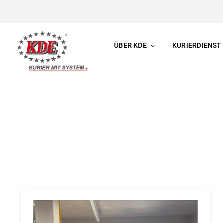
Skip
to
content
ÜBER KDE
KURIERDIENST