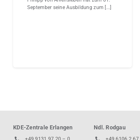
September seine Ausbildung zum [...]
Continue reading
KDE-Zentrale Erlangen
Ndl. Rodgau
+49 9131 97 20 – 0
+49 6106 2 67