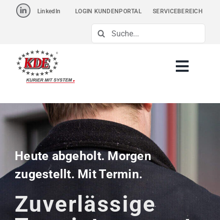
Skip
LinkedIn
LOGIN KUNDENPORTAL
SERVICEBEREICH
to
Suche
content
nach:
Heute abg
eholt. Morge
n
zugestellt. Mit Termin.
Zuverlässige