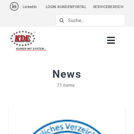
Skip
LinkedIn
LOGIN KUNDENPORTAL
SERVICEBEREICH
to
Suche
content
nach:
News
71 items