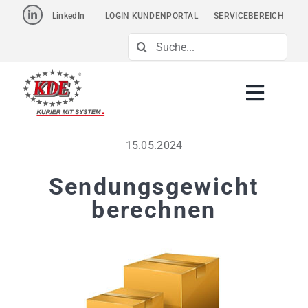
Skip
LinkedIn
LOGIN KUNDENPORTAL
SERVICEBEREICH
to
Suche
content
nach:
15.05.2024
Sendungsgewicht
berechnen