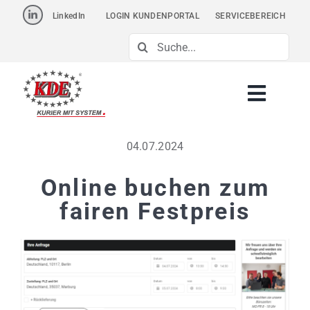
Skip
LinkedIn
LOGIN KUNDENPORTAL
SERVICEBEREICH
to
Suche
content
nach:
04.07.2024
Online buchen zum
fairen Festpreis