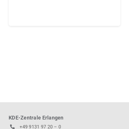
Continue reading
KDE-Zentrale Erlangen
+49 9131 97 20 – 0