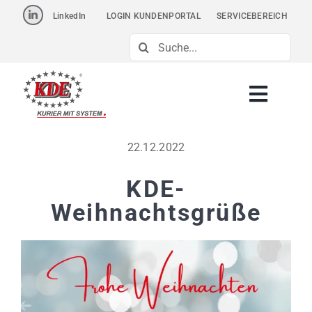
Skip
LinkedIn
LOGIN KUNDENPORTAL
SERVICEBEREICH
to
Suche
content
nach:
22.12.2022
KDE-
Weihnachtsgrüße