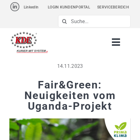
Skip
LinkedIn
LOGIN KUNDENPORTAL
SERVICEBEREICH
to
Suche
content
nach:
14.11.2023
Fair&Green:
Neuigkeiten vom
Uganda-Projekt