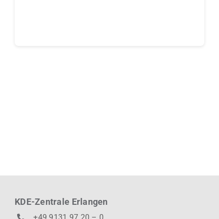
Continue reading
KDE-Zentrale Erlangen
+49 9131 97 20 – 0