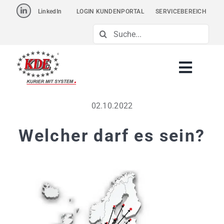
Skip
LinkedIn
LOGIN KUNDENPORTAL
SERVICEBEREICH
to
Suche
content
nach:
02.10.2022
Welcher darf es sein?