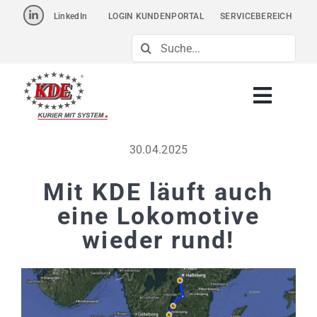
Skip
LinkedIn
LOGIN KUNDENPORTAL
SERVICEBEREICH
to
Suche
content
nach:
30.04.2025
Mit KDE läuft auch
eine Lokomotive
wieder rund!