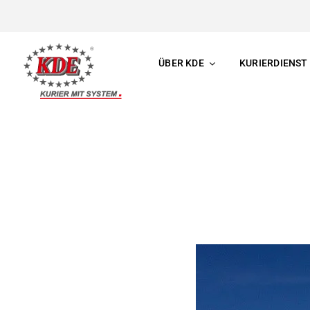
Skip
to
content
ÜBER KDE
KURIERDIENST