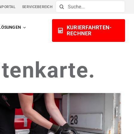
Suche
NPORTAL
SERVICEBEREICH
nach:
KURIERFAHRTEN-
LÖSUNGEN
RECHNER
itenkarte.