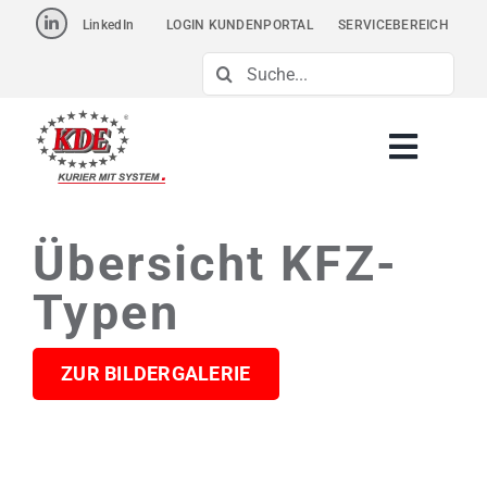
Skip
LinkedIn
LOGIN KUNDENPORTAL
SERVICEBEREICH
to
Suche
content
nach:
Übersicht KFZ-
Typen
ZUR BILDERGALERIE